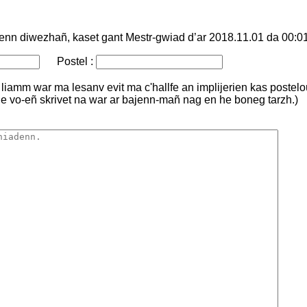
nn diwezhañ, kaset gant Mestr-gwiad d’ar 2018.11.01 da 00:0
Postel :
liamm war ma lesanv evit ma c'hallfe an implijerien kas postel
e vo-eñ skrivet na war ar bajenn-mañ nag en he boneg tarzh.)
: