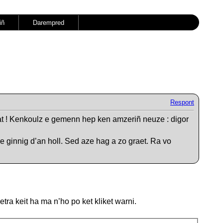
iñ
Darempred
Respont
at ! Kenkoulz e gemenn hep ken amzeriñ neuze : digor
e ginnig d’an holl. Sed aze hag a zo graet. Ra vo
ra keit ha ma n’ho po ket kliket warni.