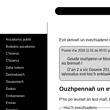
Aozadurioù publik
Evit skrivañ un evezhiadenn 
Bodadoù aozadurioù
Postet d’ar 2018.11.01 da 00:01 
C'hoarioù
Goude ouzhpenn ur bloaz
C'hoariva
eo bremañ !
Dafar kelenn
D’an 2 a viz Gouere 2017
talvoudus evit hoc'h enklask
Deskadurezh
Douaroniezh
Ouzhpennañ un e
Dudioù
Embannerien
P’ho po leuniet an teul-mañ, 
Emsav
Hoc'h evezhiadenn
Foromoù