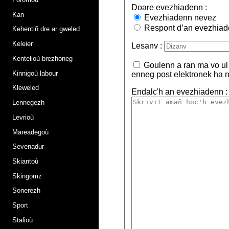
Doare evezhiadenn :
Kan
Evezhiadenn nevez
Respont d’an evezhiade
Kehentiñ dre ar gweled
Keleier
Lesanv :
Kentelioù brezhoneg
Goulenn a ran ma vo ul 
Kinnigoù labour
enneg post elektronek ha n
Kleweled
Endalc'h an evezhiadenn 
Lennegezh
Levrioù
Mareadegoù
Sevenadur
Skiantoù
Skingomz
Sonerezh
Sport
Stalioù