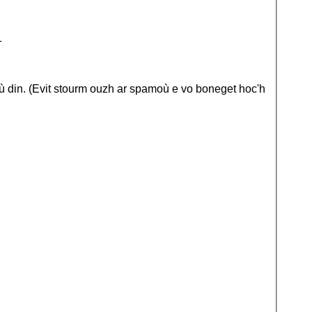
1
où din. (Evit stourm ouzh ar spamoù e vo boneget hoc'h