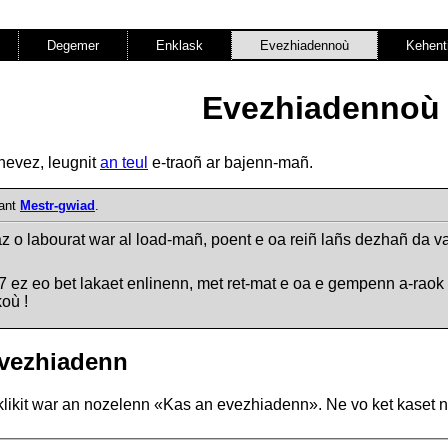
Degemer
Enklask
Evezhiadennoù
Kehent
Evezhiadennoù
nevez, leugnit
an teul
e-traoñ ar bajenn-mañ.
gant
Mestr-gwiad
.
 o labourat war al load-mañ, poent e oa reiñ lañs dezhañ da v
 ez eo bet lakaet enlinenn, met ret-mat e oa e gempenn a-raok 
où !
vezhiadenn
klikit war an nozelenn «Kas an evezhiadenn». Ne vo ket kaset net